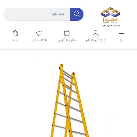
منو
ورود/ثبت نام
مقايسه كردن
علاقه مندی
سبد