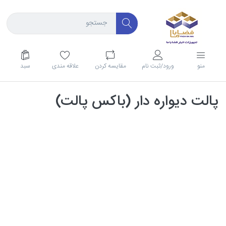
منو
ورود/ثبت نام
مقايسه كردن
علاقه مندی
سبد
پالت دیواره دار (باکس پالت)