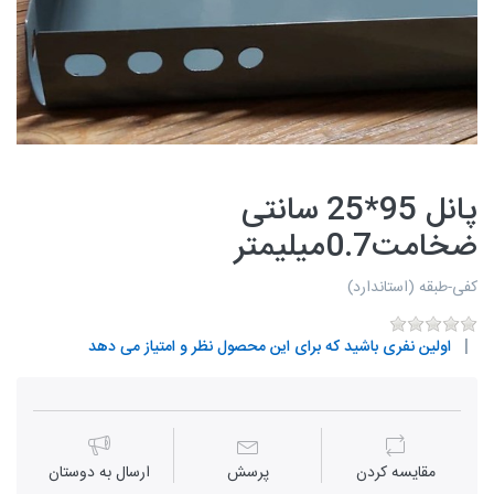
پانل 95*25 سانتی
ضخامت0.7میلیمتر
کفی-طبقه (استاندارد)
اولین نفری باشید که برای این محصول نظر و امتیاز می دهد
مقايسه كردن
پرسش
ارسال به دوستان