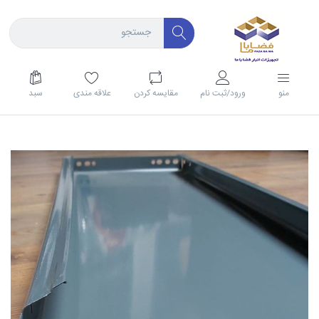
منو
ورود/ثبت نام
مقايسه كردن
علاقه مندی
سبد