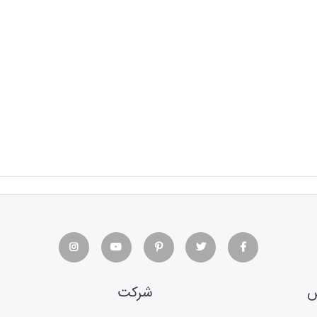
س
شرکت